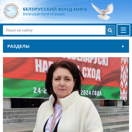
БЕЛОРУССКИЙ ФОНД МИРА
Belarusian fund of peace
☰

РАЗДЕЛЫ