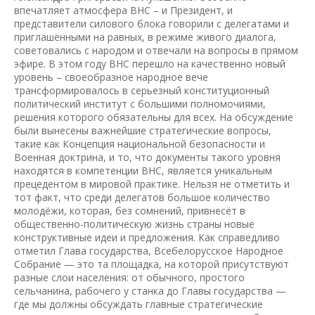
впечатляет атмосфера ВНС – и Президент, и
представители силового блока говорили с делегатами и
приглашёнными на равных, в режиме живого диалога,
советовались с народом и отвечали на вопросы в прямом
эфире. В этом году ВНС перешло на качественно новый
уровень – своеобразное народное вече
трансформировалось в серьезный конституционный
политический институт с большими полномочиями,
решения которого обязательны для всех. На обсуждение
были вынесены важнейшие стратегические вопросы,
такие как Концепция национальной безопасности и
Военная доктрина, и то, что документы такого уровня
находятся в компетенции ВНС, является уникальным
прецедентом в мировой практике. Нельзя не отметить и
тот факт, что среди делегатов большое количество
молодёжи, которая, без сомнений, привнесёт в
общественно-политическую жизнь страны новые
конструктивные идеи и предложения. Как справедливо
отметил Глава государства, Всебелорусское Народное
Собрание — это та площадка, на которой присутствуют
разные слои населения: от обычного, простого
сельчанина, рабочего у станка до Главы государства —
где мы должны обсуждать главные стратегические