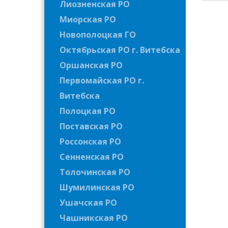
Лиозненская РО
Миорская РО
Новополоцкая ГО
Октябрьская РО г. Витебска
Оршанская РО
Первомайская РО г.
Витебска
Полоцкая РО
Поставская РО
Россонская РО
Сенненская РО
Толочинская РО
Шумилинская РО
Ушачская РО
Чашникская РО