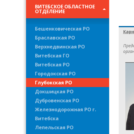
ВИТЕБСКОЕ ОБЛАСТНОЕ
ОТДЕЛЕНИЕ
Бешенковическая РО
Кар
Браславская РО
Пред
Верхнедвинская РО
орган
Витебская ГО
Витебская РО
Городокская РО
Глубокская РО
Докшицкая РО
Дубровенская РО
Железнодорожная РО г.
Витебска
Лепельская РО