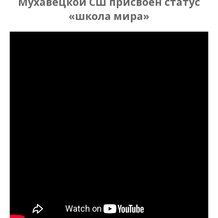
Мухавецкой СШ присвоен статус
«школа мира»