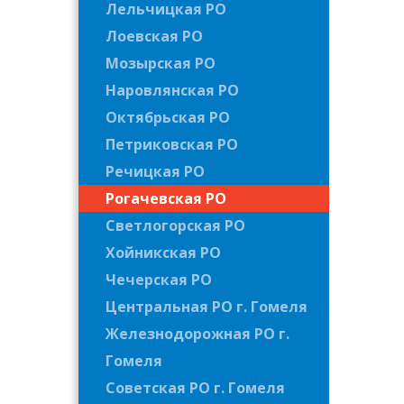
Лельчицкая РО
Лоевская РО
Мозырская РО
Наровлянская РО
Октябрьская РО
Петриковская РО
Речицкая РО
Рогачевская РО
Светлогорская РО
Хойникская РО
Чечерская РО
Центральная РО г. Гомеля
Железнодорожная РО г.
Гомеля
Советская РО г. Гомеля