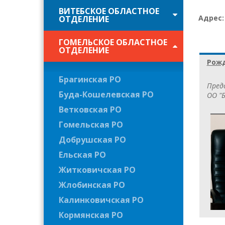
ВИТЕБСКОЕ ОБЛАСТНОЕ
Адрес
ОТДЕЛЕНИЕ
ГОМЕЛЬСКОЕ ОБЛАСТНОЕ
ОТДЕЛЕНИЕ
Рожд
Брагинская РО
Пред
Буда-Кошелевская РО
ОО "Б
Ветковская РО
Гомельская РО
Добрушская РО
Ельская РО
Житковичская РО
Жлобинская РО
Калинковичская РО
Кормянская РО