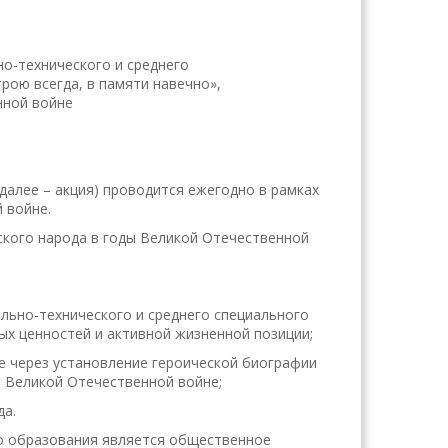
о-технического и среднего
рою всегда, в памяти навечно»,
нной войне
(далее – акция) проводится ежегодно в рамках
 войне.
тского народа в годы Великой Отечественной
ьно-технического и среднего специального
ых ценностей и активной жизненной позиции;
е через установление героической биографии
 в Великой Отечественной войне;
да.
го образования является общественное