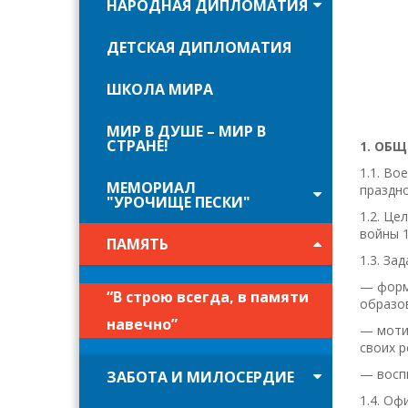
НАРОДНАЯ ДИПЛОМАТИЯ
ДЕТСКАЯ ДИПЛОМАТИЯ
ШКОЛА МИРА
МИР В ДУШЕ – МИР В
СТРАНЕ!
1. ОБ
1.1. Во
МЕМОРИАЛ
праздн
"УРОЧИЩЕ ПЕСКИ"
1.2. Це
войны 1
ПАМЯТЬ
1.3. Зад
— форм
“В строю всегда, в памяти
образов
навечно”
— моти
своих р
— восп
ЗАБОТА И МИЛОСЕРДИЕ
1.4. О