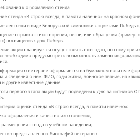
ебования к оформлению стенда:
ние стенда «В строю всегда, в памяти навечно» на красном фоне
ие ленточки в виде Белорусской символики с «цветами Победы»;
ещение отрывка стихотворения, песни, или обращения (пример:
а») посвященных дню Победы.
ние акции планируется осуществлять ежегодно, поэтому при из
о» необходимо предусмотреть возможность замены информации 
ися.
 Информация о ветеране оформляется на бумажном носителе фо
а и сведения о нем: ФИО, годы жизни, воинское звание, на каки
 и другие известные данные.
Итоги первого этапа акции будут подведены к Дню защитников 
ь.
Критерии оценки стенда «В строю всегда, в памяти навечно»:
ика оформления и качество изготовления;
 размещения стенда в учебном заведении;
чество представленных биографий ветеранов.