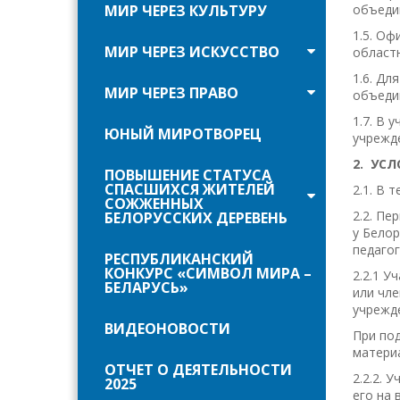
МИР ЧЕРЕЗ КУЛЬТУРУ
объеди
1.5. Оф
МИР ЧЕРЕЗ ИСКУССТВО
област
1.6. Дл
МИР ЧЕРЕЗ ПРАВО
объеди
1.7. В 
ЮНЫЙ МИРОТВОРЕЦ
учрежде
2. УС
ПОВЫШЕНИЕ СТАТУСА
СПАСШИХСЯ ЖИТЕЛЕЙ
2.1. В 
СОЖЖЕННЫХ
2.2. Пе
БЕЛОРУССКИХ ДЕРЕВЕНЬ
у Белор
педаго
РЕСПУБЛИКАНСКИЙ
КОНКУРС «СИМВОЛ МИРА –
2.2.1 У
БЕЛАРУСЬ»
или чле
учрежд
ВИДЕОНОВОСТИ
При под
матери
ОТЧЕТ О ДЕЯТЕЛЬНОСТИ
2.2.2. 
2025
его на 