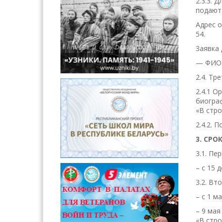
2.3.3. 
подают 
Адрес о
54.
Заявка
— ФИО 
2.4. Тр
2.4.1 О
биограф
«В стро
2.4.2. 
3. СРО
3.1. Пе
– с 15 
3.2. Вт
– с 1 м
– 9 мая
«В стр