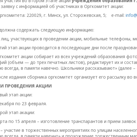
Для участия во втором этапе акции
учреждения образования г
заявку с информацией об участниках в Оргкомитет акции:
ргкомитета: 220029, г. Минск, ул. Сторожевская, 5; e-mail:
info@
 должна содержать следующую информацию:
лиц, участвующих в проведении акции, мобильные телефоны, ме
етий этап акции проводится в последующие дни после празднова
ргкомитет акции собирает из всех учреждений образования фот
ий (объем — до трех печатных листов), редактирует их и сост
ю всегда, в памяти навечно. Школьники рассказывают» (далее – 
После издания сборника оргкомитет организует его рассылку во 
КИ ПРОВЕДЕНИЯ АКЦИИ
рвый этап акции:
декабря по 23 февраля.
орой этап акации:
арта по 15 апреля – изготовление транспарантов и прием заявок
 – участие в торжественных мероприятиях по улицам населенно
ою всегда, в памяти навечно» и прохождение торжественным ма