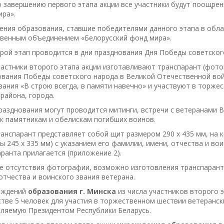
По завершению первого этапа акции все участники будут поощ
ра».
ния образования, ставшие победителями данного этапа в облас
венным объединением «Белорусский фонд мира».
орой этап проводится в дни празднования Дня Победы советско
Участники второго этапа акции изготавливают транспарант (фот
ования Победы советского народа в Великой Отечественной во
ания «В строю всегда, в памяти навечно» и участвуют в торже
 района, города.
разднования могут проводится митинги, встречи с ветеранами
к памятникам и обелискам погибших воинов.
Транспарант представляет собой щит размером 290 х 435 мм, н
ы 245 х 335 мм) с указанием его фамилии, имени, отчества и в
ранта прилагается (приложение 2).
е отсутствия фотографии, возможно изготовления транспаранта
отчества и воинского звания ветерана.
еждений
образования г. Минска
из числа участников второго 
тве 5 человек для участия в торжественном шествии ветерански
вляемую Президентом Республики Беларусь.