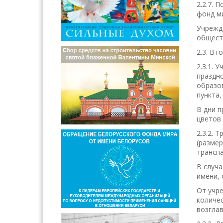
2.2.7. 
фонд ми
Учрежде
общест
2.3. Вт
2.3.1. 
праздн
образов
пункта,
В дни п
цветов 
2.3.2. 
(размер
транспа
В случа
имени, 
От учр
количес
возгла