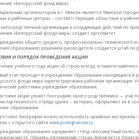
нение «Белорусский фонд мира».
ициальным организатором в г. Минске является Минское городс
ных и районных центрах – соответствующие областные и районн
я непосредственной организации и координации действий по пр
нения «Белорусский фонда мира» создает оргкомитет.
учреждениях общего среднего, профессионально-технического и 
ния образования) решением руководителя создается штаб по р
ЛОВИЯ И ПОРЯДОК ПРОВЕДЕНИЯ АКЦИИ
течение учебного года акция «В строю всегда, в памяти навечно»
рвый этап проходит в учреждениях образования находящихся в р
усского фонда мира зарегистрирована районная организация. У
гические работники учреждения образования.
частники акции узнают биографию своего родственника — участ
на партизанского отряда (далее – ветеран), оформляют ее в со
ение образования.
готовке биографии можно использовать архивные материалы се
алы с открытого сайта
www.podvignaroda.ru
Учреждение образования оформляет стенд «Бессмертный полк», 
видном месте. Образец оформления стенда прилагается (приложе