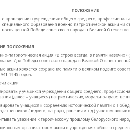
ПОЛОЖЕНИЕ
о проведении в учреждениях общего среднего, профессиональн
специального образования военно-патриотической акции «В ст
посвященной Победе советского народа в Великой Отечестве
ЩИЕ ПОЛОЖЕНИЯ
енно-патриотическая акция «В строю всегда, в памяти навечно» 
ования Дня Победы советского народа в Великой Отечественной
лью акции является сохранение памяти о великом подвиге сове
941-1945 годов.
ачи акции:
ировать у учащихся учреждений общего среднего, профессионал
ания (далее – учащиеся) патриотических, морально-нравственн
вировать учащихся к сохранению исторической памяти о Побед
одственников (подвиги, награды, ранения и т.д.) участвовавших
итывать уважение к героическому прошлому белорусского наро
фициальным организатором акции в учреждениях общего средне