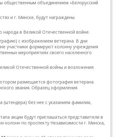
рены общественным объединением «Белорусский
тях и г. Минске, будут награждены
го народа в Великой Отечественной войне.
ографию) с изображением ветерана. В дни
йне участники формируют колонну учреждения
ственных мероприятиях своего населенного
 Великой Отечественной войны и возложения
а котором размещается фотография ветерана
оинского звания. Образец оформления
 (штендера) без нее с указанием фамилии,
этапа акции будут приглашаться представители в
х колонн по проспекту Независимости г. Минска,