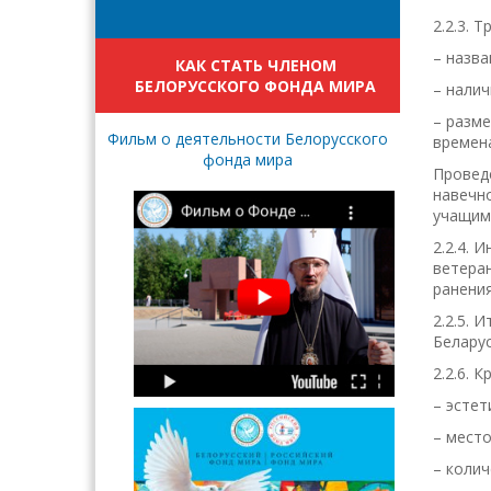
2.2.3.
Тр
– назва
КАК СТАТЬ ЧЛЕНОМ
БЕЛОРУССКОГО ФОНДА МИРА
– налич
– разм
Фильм о деятельности Белорусского
времен
фонда мира
Проведе
навечн
учащим
2.2.4.
ветеран
ранения
2.2.5. 
Беларус
2.2.6. 
– эстет
– место
– коли