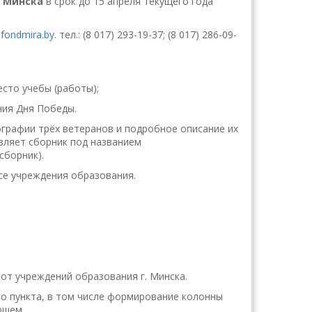
. Минска
в срок до 15 апреля текущего года
fondmira.by
. тел.: (8 017) 293-19-37; (8 017) 286-09-
сто учебы (работы);
ния Дня Победы.
ографии трёх ветеранов и подробное описание их
авляет сборник под названием
сборник).
все учреждения образования.
 от учреждений образования г. Минска.
го пункта, в том числе формирование колонны
ршем.