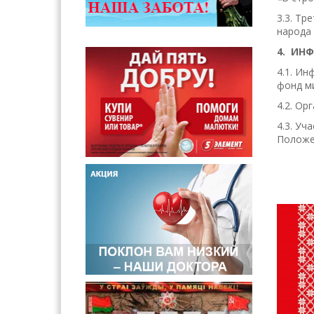
3.3. Тр
народа 
4. ИН
4.1. Ин
фонд м
4.2. Ор
4.3. Уч
Положе