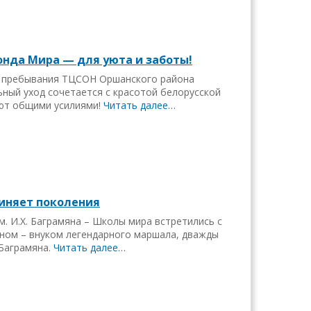
онда Мира — для уюта и заботы!
о пребывания ТЦСОН Оршанского района
ьный уход сочетается с красотой белорусской
ают общими усилиями!
Читать далее…
диняет поколения
. И.Х. Баграмяна – Школы мира встретились с
ном – внуком легендарного маршала, дважды
 Баграмяна.
Читать далее…