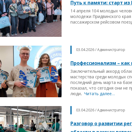
Путь к памяти: старт из
14 апреля 104 молодых челов
молодежи Придвинского края 
пассажирском рейсовом поезд
03.04.2026 / Администратор
Профессионализм – как
Заключительный аккорд облас
мастерства среди молодых сп
последний день марта на баз
показал, что сегодня они не 
люди
.
Читать далее…
03.04.2026 / Администратор
Разговор о развитии рег
области в рамках встре