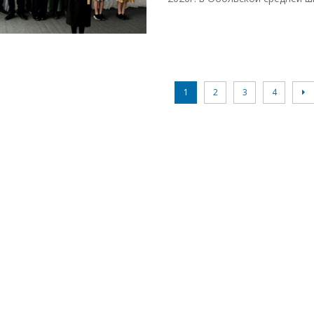
1
2
3
4
