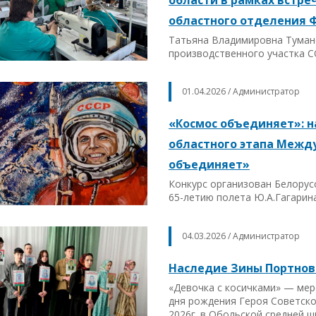
областного отделения 
Татьяна Владимировна Туман
производственного участка С
01.04.2026 / Администратор
«Космос объединяет»: 
областного этапа Межд
объединяет»
Конкурс организован Белорус
65-летию полета Ю.А.Гагарин
04.03.2026 / Администратор
Наследие Зины Портнов
«Девочка с косичками» — ме
дня рождения Героя Советск
2026г. в Обольской средней ш