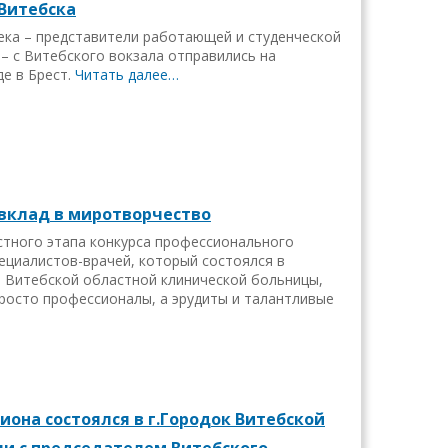
 Витебска
ека – представители работающей и студенческой
– с Витебского вокзала отправились на
е в Брест.
Читать далее…
 вклад в миротворчество
тного этапа конкурса профессионального
ециалистов-врачей, который состоялся в
е Витебской областной клинической больницы,
просто профессионалы, а эрудиты и талантливые
иона состоялся в г.Городок Витебской
чи с председателем Витебского