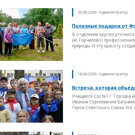
30.06.2026 / Администратор
Полезные подарки от Ф
В отделении круглосуточног
(аг.Торчилово) профессионал
природы. И эту красоту созд
18.06.2026 / Администратор
Встреча, которая объе
Учащиеся СШ №1 г. Городка им
Иваном Сергеевичем Баграмя
Героя Советского Союза И.Х.