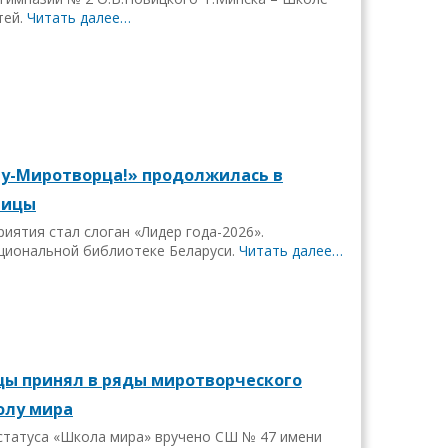
тей.
Читать далее…
у-Миротворца!» продолжилась в
лицы
иятия стал слоган «Лидер года-2026».
циональной библиотеке Беларуси.
Читать далее…
цы принял в ряды миротворческого
олу мира
статуса «Школа мира» вручено СШ № 47 имени