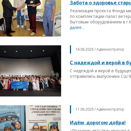
Забота о здоровье стар
Реализация проекта Фонда ми
по комплектации палат ветер
бытовым оборудованием в г.
далее…
18.06.2026 / Администратор
С надеждой и верой в 
С надеждой и верой в будуще
отправились выпускники СШ №
11.06.2026 / Администратор
Идём дорогою добра!
«Праздник детства» прошёл в