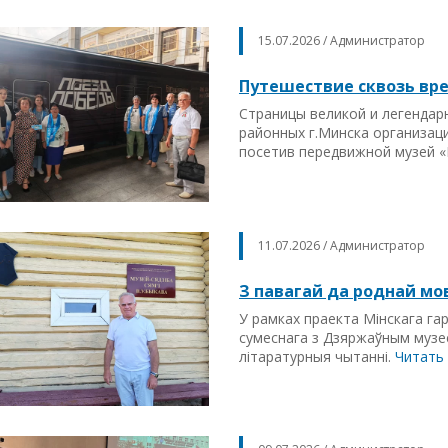
15.07.2026 / Администратор
Путешествие сквозь вр
Страницы великой и легендар
районных г.Минска организац
посетив передвижной музей 
11.07.2026 / Администратор
З павагай да роднай мо
У рамках праекта Мiнскага га
сумеснага з Дзяржаўным музее
лiтаратурныя чытаннi.
Читать