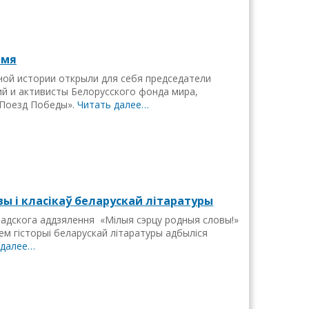
емя
ной истории открыли для себя председатели
ий и активисты Белорусского фонда мира,
«Поезд Победы».
Читать далее…
вы i класiкаў беларускай лiтаратуры
радскога аддзялення «Мiлыя сэрцу родныя словы!»
м гiсторыi беларускай лiтаратуры адбылiся
 далее…