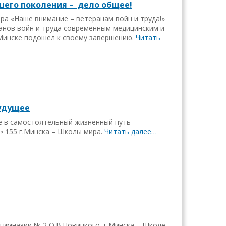
шего поколения – дело общее!
ра «Наше внимание – ветеранам войн и труда!»
анов войн и труда современным медицинским и
Минске подошел к своему завершению.
Читать
будущее
е в самостоятельный жизненный путь
 155 г.Минска – Школы мира.
Читать далее…
 гимназии № 2 О.В.Новицкого г.Минска – Школе