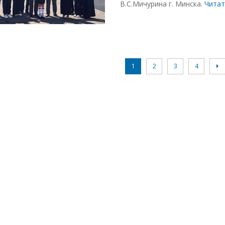
В.С.Мичурина г. Минска.
Читат
1
2
3
4
