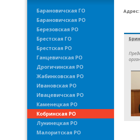
Барановичская ГО
Адрес
Барановичская РО
Березовская РО
Брестская ГО
Брин
Брестская РО
Пред
Ганцевичская РО
орган
Дрогичинская РО
Жабинковская РО
Ивановская РО
Ивацевичская РО
Каменецкая РО
Кобринская РО
Лунинецкая РО
Малоритская РО