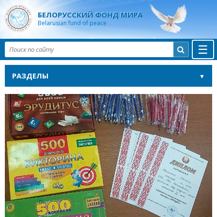
БЕЛОРУССКИЙ ФОНД МИРА
Belarusian fund of peace
☰

РАЗДЕЛЫ