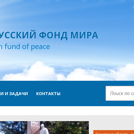
УССКИЙ ФОНД МИРА
n fund of peace
И И ЗАДАЧИ
КОНТАКТЫ