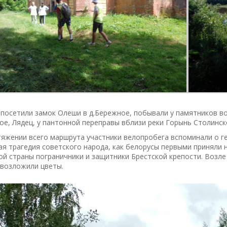
 посетили замок Олеши в д.Бережное, побывали у памятников в
е, Лядец, у пантонной переправы вблизи реки Горынь Столинск
яжении всего маршрута участники велопробега вспоминали о гер
я трагедия советского народа, как белорусы первыми приняли 
й страны пограничники и защитники Брестской крепости. Возл
 возложили цветы.