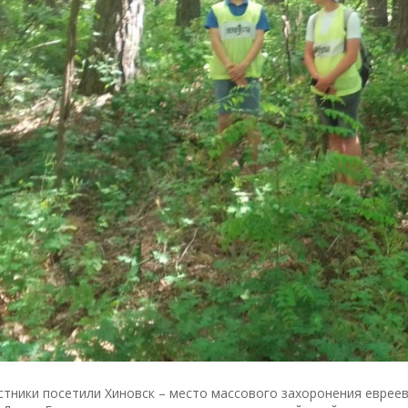
стники посетили Хиновск – место массового захоронения еврее