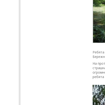
Ребята
Бережно
На прот
страшна
огромно
ребята