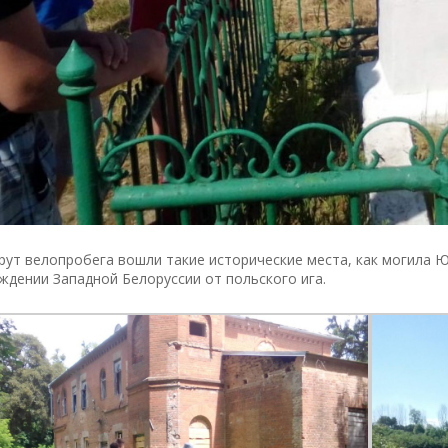
ут велопробега вошли такие исторические места, как могила Юр
дении Западной Белоруссии от польского ига.