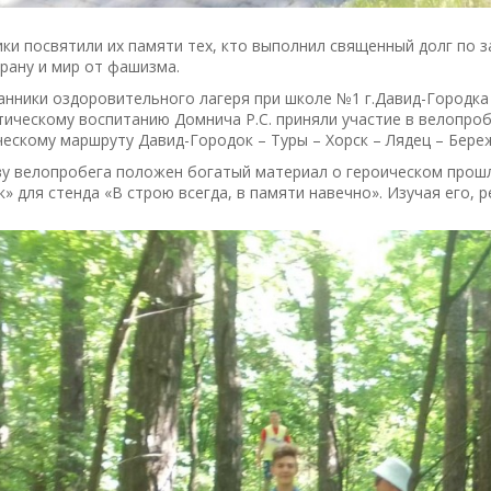
ки посвятили их памяти тех, кто выполнил священный долг по 
рану и мир от фашизма.
анники оздоровительного лагеря при школе №1 г.Давид-Городка
ическому воспитанию Домнича Р.С. приняли участие в велопро
ескому маршруту Давид-Городок – Туры – Хорск – Лядец – Береж
ву велопробега положен богатый материал о героическом прошл
» для стенда «В строю всегда, в памяти навечно». Изучая его,