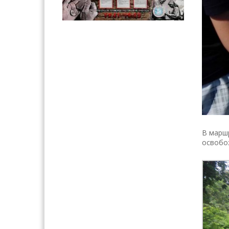
В маршр
освобож