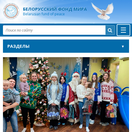
БЕЛОРУССКИЙ ФОНД МИРА
Belarusian fund of peace
☰

РАЗДЕЛЫ