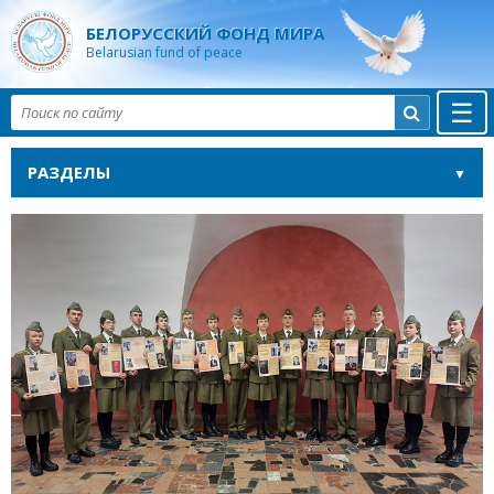
БЕЛОРУССКИЙ ФОНД МИРА
Belarusian fund of peace
☰

РАЗДЕЛЫ