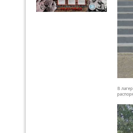
В лаге
распоря