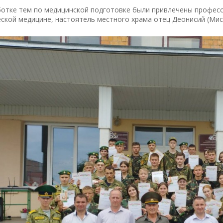
ботке тем по медицинской подготовке были привлечены професс
ской медицине, настоятель местного храма отец Деонисий (Мис