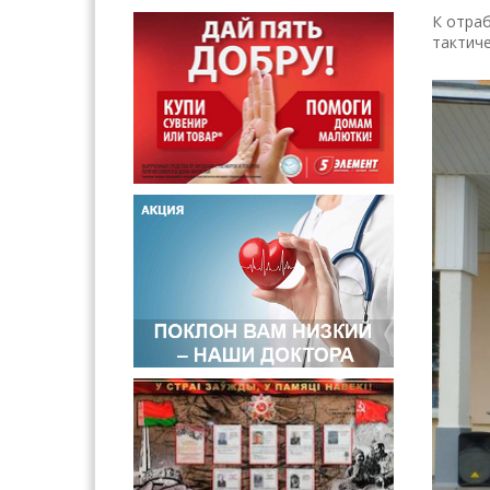
К отра
тактиче