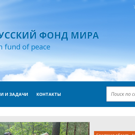
УССКИЙ ФОНД МИРА
n fund of peace
И И ЗАДАЧИ
КОНТАКТЫ