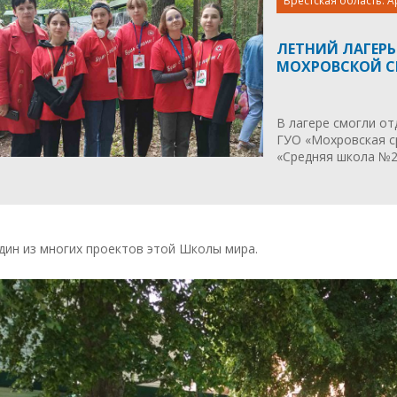
Брестская область. А
ЛЕТНИЙ ЛАГЕРЬ
МОХРОВСКОЙ С
В лагере смогли от
ГУО «Мохровская с
«Средняя школа №2 
дин из многих проектов этой Школы мира.