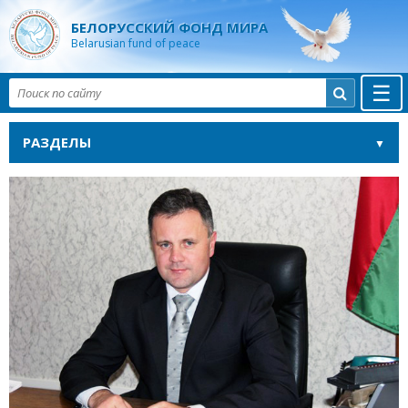
БЕЛОРУССКИЙ ФОНД МИРА
Belarusian fund of peace
☰

РАЗДЕЛЫ