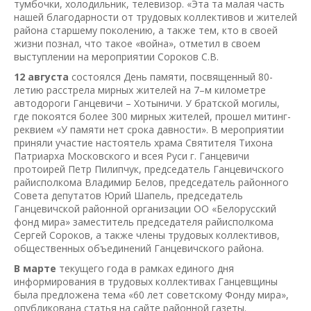
тумбочки, холодильник, телевизор. «Эта та малая часть
нашей благодарности от трудовых коллективов и жителей
района старшему поколению, а также тем, кто в своей
жизни познал, что такое «война», отметил в своем
выступлении на мероприятии Сороков С.В.
12 августа
состоялся День памяти, посвященный 80-
летию расстрела мирных жителей на 7–м километре
автодороги Ганцевичи – Хотыничи. У братской могилы,
где покоятся более 300 мирных жителей, прошел митинг-
реквием «У памяти нет срока давности». В мероприятии
приняли участие настоятель храма Святителя Тихона
Патриарха Московского и всея Руси г. Ганцевичи
протоирей Петр Пилипчук, председатель Ганцевичского
райисполкома Владимир Белов, председатель районного
Совета депутатов Юрий Шапель, председатель
Ганцевичской районной организации ОО «Белорусский
фонд мира» заместитель председателя райисполкома
Сергей Сороков, а также члены трудовых коллективов,
общественных объединений Ганцевичского района.
В марте
текущего года в рамках единого дня
информирования в трудовых коллективах Ганцевщины
была предложена тема «60 лет советскому Фонду мира»,
опубликована статья на сайте районной газеты.