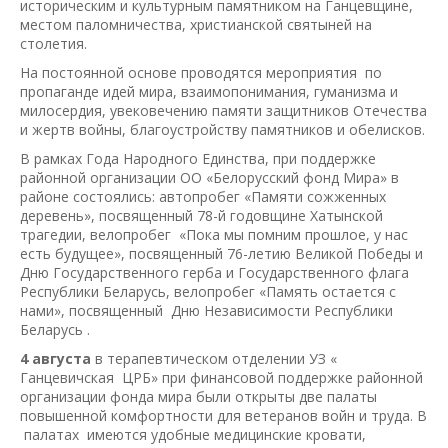
историческим и культурным памятником на Ганцевщине,
местом паломничества, христианской святыней на
столетия.
На постоянной основе проводятся мероприятия по
пропаганде идей мира, взаимопонимания, гуманизма и
милосердия, увековечению памяти защитников Отечества
и жертв войны, благоустройству памятников и обелисков.
В рамках Года Народного Единства, при поддержке
районной организации ОО «Белорусский фонд Мира» в
районе состоялись: автопробег «Памяти сожженных
деревень», посвященный 78-й годовщине Хатынской
трагедии, велопробег «Пока мы помним прошлое, у нас
есть будущее», посвященный 76-летию Великой Победы и
Дню Государственного герба и Государственного флага
Республики Беларусь, велопробег «Память остается с
нами», посвященный Дню Независимости Республики
Беларусь .
4 августа
в терапевтическом отделении УЗ «
Ганцевичская ЦРБ» при финансовой поддержке районной
организации фонда мира были открыты две палаты
повышенной комфортности для ветеранов войн и труда. В
палатах имеются удобные медицинские кровати,