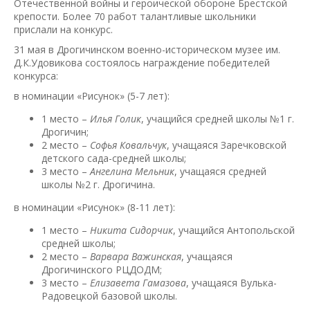
Отечественной войны и героической обороне Брестской
крепости. Более 70 работ талантливые школьники
прислали на конкурс.
31 мая в Дрогичинском военно-историческом музее им.
Д.К.Удовикова состоялось награждение победителей
конкурса:
в номинации «Рисунок» (5-7 лет):
1 место –
Илья Голик
, учащийся средней школы №1 г.
Дрогичин;
2 место –
Софья Ковальчук
, учащаяся Заречковской
детского сада-средней школы;
3 место –
Ангелина Мельник
, учащаяся средней
школы №2 г. Дрогичина.
в номинации «Рисунок» (8-11 лет):
1 место –
Никита Сидорчик
, учащийся Антопольской
средней школы;
2 место –
Варвара Важинская
, учащаяся
Дрогичинского РЦДОДМ;
3 место –
Елизавета Гамазова
, учащаяся Вулька-
Радовецкой базовой школы.