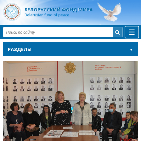
БЕЛОРУССКИЙ ФОНД МИРА
Belarusian fund of peace
☰

РАЗДЕЛЫ