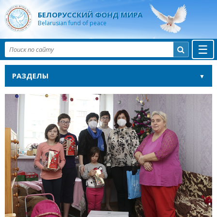
БЕЛОРУССКИЙ ФОНД МИРА
Belarusian fund of peace
☰

РАЗДЕЛЫ