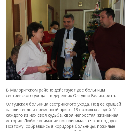
В Малоритском районе действуют две больницы
сестринского ухода – в деревнях Олтуш и Великорита.
Олтушская больница сестринского ухода. Под её крышей
нашли тепло и временный приют 13 пожилых людей. У
каждого из них своя судьба, своя непростая жизненная
история. Любое внимание воспринимается как подарок.
Поэтому, собравшись в коридоре больницы, пожилые