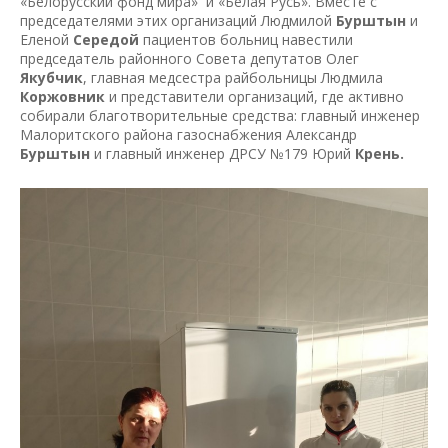
«Белорусский фонд мира» и «Белая Русь». Вместе с
председателями этих организаций Людмилой
Бурштын
и
Еленой
Середой
пациентов больниц навестили
председатель районного Совета депутатов Олег
Якубчик
, главная медсестра райбольницы Людмила
Коржовник
и представители организаций, где активно
собирали благотворительные средства: главный инженер
Малоритского района газоснабжения Александр
Бурштын
и главный инженер ДРСУ №179 Юрий
Крень.