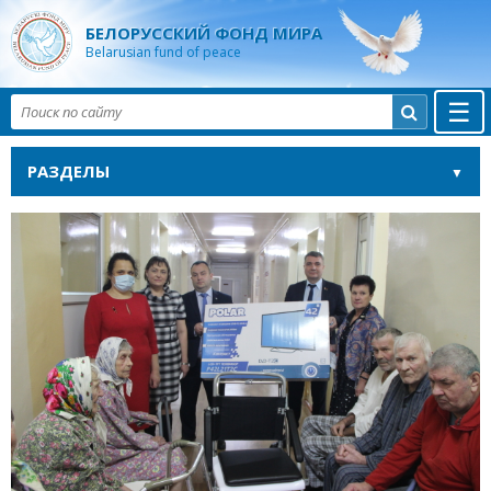
БЕЛОРУССКИЙ ФОНД МИРА
Belarusian fund of peace
☰

РАЗДЕЛЫ