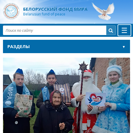
БЕЛОРУССКИЙ ФОНД МИРА
Belarusian fund of peace
☰

РАЗДЕЛЫ