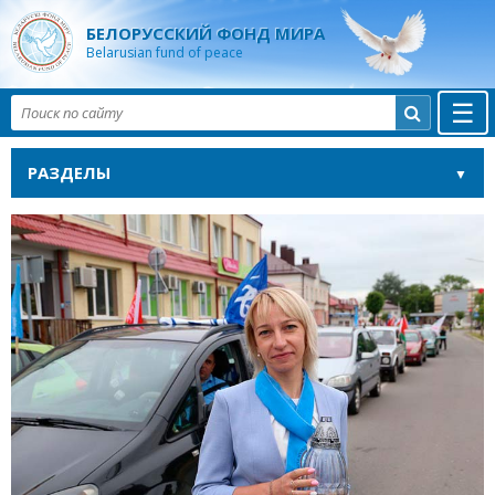
БЕЛОРУССКИЙ ФОНД МИРА
Belarusian fund of peace
☰

РАЗДЕЛЫ