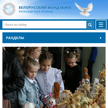
БЕЛОРУССКИЙ ФОНД МИРА
Belarusian fund of peace
☰

РАЗДЕЛЫ