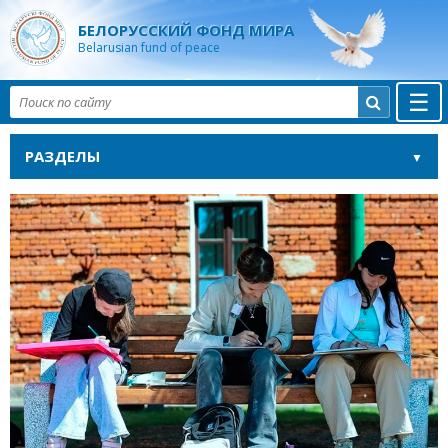
БЕЛОРУССКИЙ ФОНД МИРА
Belarusian fund of peace
☰

РАЗДЕЛЫ