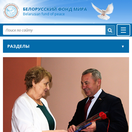
БЕЛОРУССКИЙ ФОНД МИРА
Belarusian fund of peace
☰

РАЗДЕЛЫ