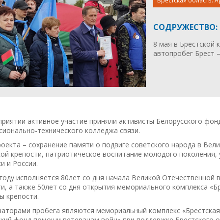
Брестская область. А
СОДРУЖЕСТВО: 
8 мая в Брестской
автопробег Брест –
риятии активное участие приняли активисты Белорусского фонд
сионально-технического колледжа связи.
оекта – сохранение памяти о подвиге советского народа в Вел
ой крепости, патриотическое воспитание молодого поколения, 
и и России.
году исполняется 80лет со дня начала Великой Отечественной 
и, а также 50лет со дня открытия мемориального комплекса «Бр
ы крепости.
заторами пробега являются мемориальный комплекс «Брестская
ский фонд помощи ветеранам войн» при поддержке Брестского о