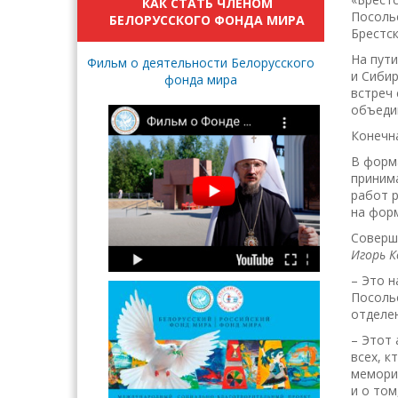
КАК СТАТЬ ЧЛЕНОМ
Посольс
БЕЛОРУССКОГО ФОНДА МИРА
Брестс
На пути
Фильм о деятельности Белорусского
и Сибир
фонда мира
встреч
объеди
Конечна
В форма
принима
работ 
на фор
Соверши
Игорь К
– Это н
Посольс
отделен
– Этот
всех, к
мемори
и о том