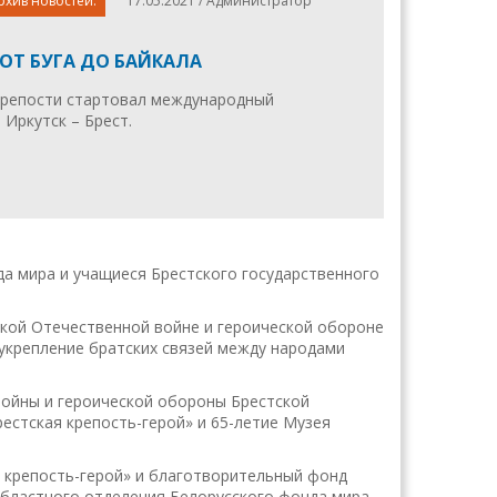
рхив новостей.
17.05.2021 / Администратор
ОТ БУГА ДО БАЙКАЛА
 крепости стартовал международный
 Иркутск – Брест.
а мира и учащиеся Брестского государственного
икой Отечественной войне и героической обороне
укрепление братских связей между народами
войны и героической обороны Брестской
естская крепость-герой» и 65-летие Музея
 крепость-герой» и благотворительный фонд
бластного отделения Белорусского фонда мира ,