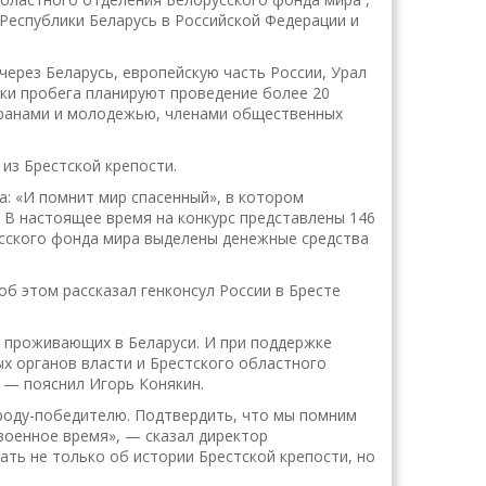
Республики Беларусь в Российской Федерации и
через Беларусь, европейскую часть России, Урал
ики пробега планируют проведение более 20
еранами и молодежью, членами общественных
 из Брестской крепости.
а: «И помнит мир спасенный», в котором
. В настоящее время на конкурс представлены 146
усского фонда мира выделены денежные средства
б этом рассказал генконсул России в Бресте
, проживающих в Беларуси. И при поддержке
ых органов власти и Брестского областного
 — пояснил Игорь Конякин.
роду-победителю. Подтвердить, что мы помним
военное время», — сказал директор
нать не только об истории Брестской крепости, но