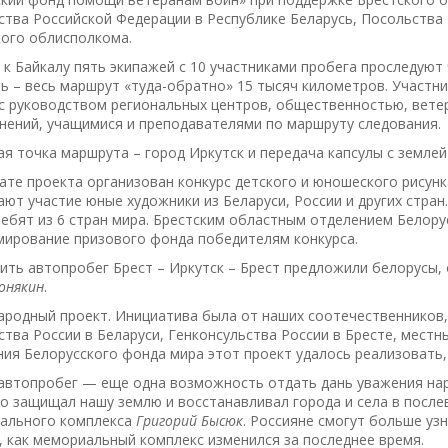
тва Российской Федерации в Республике Беларусь, Посольства 
кого облисполкома.
 к Байкалу пять экипажей с 10 участниками пробега проследуют 
ь – весь маршрут «туда-обратно» 15 тысяч километров. Участн
 с руководством региональных центров, общественностью, вет
нений, учащимися и преподавателями по маршруту следования.
я точка маршрута – город Иркутск и передача капсулы с землей
те проекта организован конкурс детского и юношеского рисунк
ют участие юные художники из Беларуси, России и других стран
ребят из 6 стран мира. Брестским областным отделением Белор
мирование призового фонда победителям конкурса.
ть автопробег Брест – Иркутск – Брест предложили белорусы, о
онякин
.
ародный проект. Инициатива была от наших соотечественников
тва России в Беларуси, Генконсульства России в Бресте, местн
ия Белорусского фонда мира этот проект удалось реализовать,
 автопробег — еще одна возможность отдать дань уважения на
то защищал нашу землю и восстанавливал города и села в после
ального комплекса
Григорий Бысюк
. Россияне смогут больше уз
, как мемориальный комплекс изменился за последнее время.