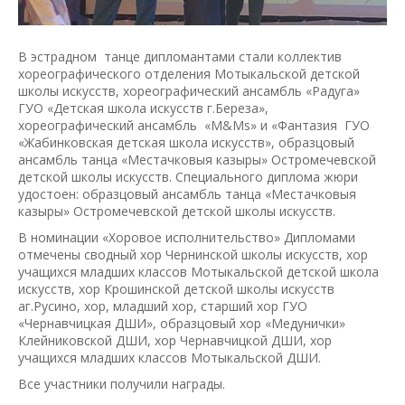
В эстрадном танце дипломантами стали коллектив
хореографического отделения Мотыкальской детской
школы искусств, хореографический ансамбль «Радуга»
ГУО «Детская школа искусств г.Береза»,
хореографический ансамбль «М&Мs» и «Фантазия ГУО
«Жабинковская детская школа искусств», образцовый
ансамбль танца «Местачковыя казыры» Остромечевской
детской школы искусств. Специального диплома жюри
удостоен: образцовый ансамбль танца «Местачковыя
казыры» Остромечевской детской школы искусств.
В номинации «Хоровое исполнительство» Дипломами
отмечены сводный хор Чернинской школы искусств, хор
учащихся младших классов Мотыкальской детской школа
искусств, хор Крошинской детской школы искусств
аг.Русино, хор, младший хор, старший хор ГУО
«Чернавчицкая ДШИ», образцовый хор «Медунички»
Клейниковской ДШИ, хор Чернавчицкой ДШИ, хор
учащихся младших классов Мотыкальской ДШИ.
Все участники получили награды.