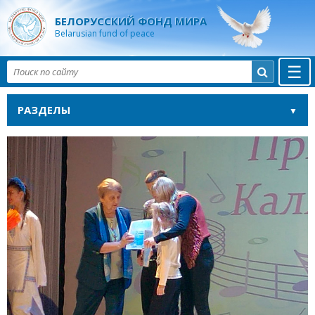
БЕЛОРУССКИЙ ФОНД МИРА
Belarusian fund of peace
☰

РАЗДЕЛЫ