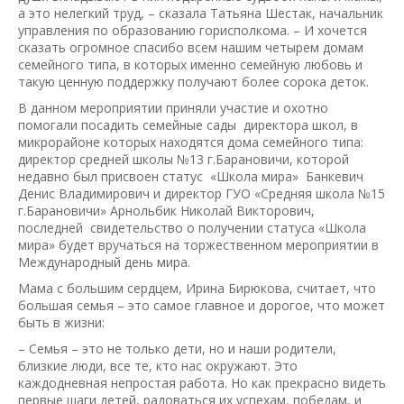
а это нелегкий труд, – сказала Татьяна Шестак, начальник
управления по образованию горисполкома. – И хочется
сказать огромное спасибо всем нашим четырем домам
семейного типа, в которых именно семейную любовь и
такую ценную поддержку получают более сорока деток.
В данном мероприятии приняли участие и охотно
помогали посадить семейные сады директора школ, в
микрорайоне которых находятся дома семейного типа:
директор средней школы №13 г.Барановичи, которой
недавно был присвоен статус «Школа мира» Банкевич
Денис Владимирович и директор ГУО «Средняя школа №15
г.Барановичи» Арнольбик Николай Викторович,
последней свидетельство о получении статуса «Школа
мира» будет вручаться на торжественном мероприятии в
Международный день мира.
Мама с большим сердцем, Ирина Бирюкова, считает, что
большая семья – это самое главное и дорогое, что может
быть в жизни:
– Семья – это не только дети, но и наши родители,
близкие люди, все те, кто нас окружают. Это
каждодневная непростая работа. Но как прекрасно видеть
первые шаги детей, радоваться их успехам, победам, и