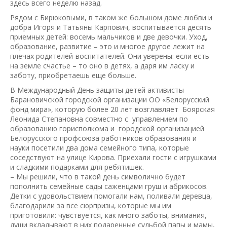
здесь всего неделю назад.
Рядом с Бирюковыми, в таком же большом доме любви и
добра Игоря и Татьяны Карпович, воспитывается десять
приемных детей: восемь мальчиков и две девочки. Уход,
образование, развитие – это и многое другое лежит на
плечах родителей-воспитателей. Они уверены: если есть
на земле счастье – то оно в детях, а даря им ласку и
заботу, приобретаешь еще больше.
В Международный День защиты детей активисты
Барановичской городской организации ОО «Белорусский
фонд мира», которую более 20 лет возглавляет Боярская
Леонида Степановна совместно с управлением по
образованию горисполкома и городской организацией
Белорусского профсоюза работников образования и
науки посетили два дома семейного типа, которые
соседствуют на улице Кирова. Приехали гости с игрушками
и сладкими подарками для ребятишек.
– Мы решили, что в такой день символично будет
пополнить семейные сады саженцами груш и абрикосов.
Детки с удовольствием помогали нам, поливали деревца,
благодарили за все сюрпризы, которые мы им
приготовили: чувствуется, как много заботы, внимания,
души вкладывают в них подаренные судьбой папы и мамы,