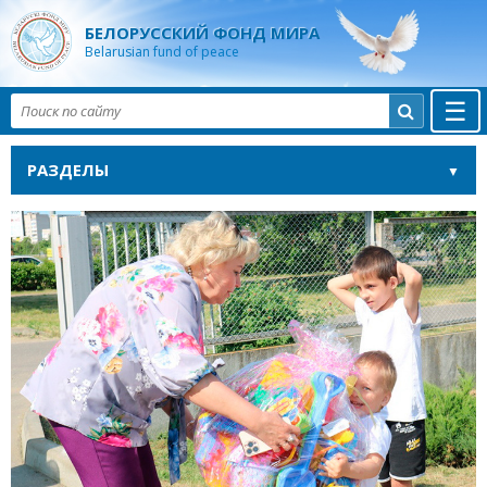
БЕЛОРУССКИЙ ФОНД МИРА
Belarusian fund of peace
☰

РАЗДЕЛЫ