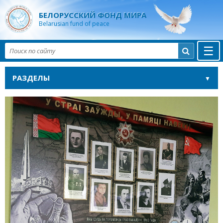
БЕЛОРУССКИЙ ФОНД МИРА
Belarusian fund of peace
☰

РАЗДЕЛЫ