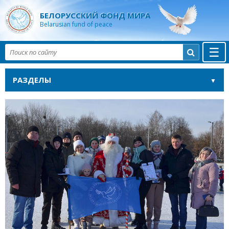
БЕЛОРУССКИЙ ФОНД МИРА
Belarusian fund of peace
☰

РАЗДЕЛЫ