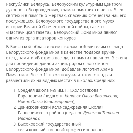
Республики Беларусь, Белорусским культурным центром
духовного Возрождения», храма-памятника в честь Всех
святых и в память о жертвах, спасению Отечества нашего
послуживших, Белорусского государственного музея
истории Великой Отечественной войны, газеты
«Настаунiцкая газета», Белорусский фонд мира явился
одним из организаторов конкурса.
В Брестской области всем школам-победителям от лица
Белорусского фонда мира в качестве подарка вручен
стенд памяти «В строю всегда, в памяти навечно». В стенд
для проведения данной акции, рядом с логотипом
Белорусского фонда мира, добавлен логотип Храма
Памятника. Всего 11 школ получили такие стенды и
разместили их на видных местах в школах. Среди них:
Средняя школа №9 им. Г.Н.Холостякова г.
Барановичи (педагоги:
Коптюх Ольга Васильевна;
Новик Ольга Владимировна
);
Денисковичский ясли-сад-средняя школа»
Ганцевичского района (педагог
Денисеня Татьяна
Ивановна
);
Высоковский государственный
сельскохозяйственный профессионально-