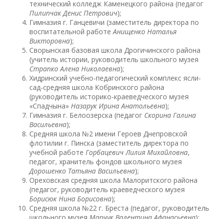
технический колледж Каменецкого района (педагог
Пилипчак Денис Петрович
);
Гимназия г. Ганцевичи (заместитель директора по
воспитательной работе
Анищенко Наталья
Викторовна
);
Сворынская базовая школа Дрогичинского района
(учитель истории, руководитель школьного музея
Страпко Алена Николаевна
);
Хидринский учебно-педагогический комплекс ясли-
сад-средняя школа Кобринского района
(руководитель историко-краеведческого музея
«Спадчына»
Назарук Ирина Анатольевна
);
Гимназия г. Белоозерска (педагог
Скорина Галина
Васильевна
);
Средняя школа №2 имени Героев Днепровской
флотилии г. Пинска (заместитель директора по
учебной работе
Горбацевич Лилия Михайловна
,
педагог, хранитель фондов школьного музея
Дорошенко Татьяна Васильевна
);
Ореховская средняя школа Малоритского района
(педагог, руководитель краеведческого музея
Борисюк Нина Борисовна
);
Средняя школа №22 г. Бреста (педагог, руководитель
школьного музея
Марчук Валентина Афанасьевна
);