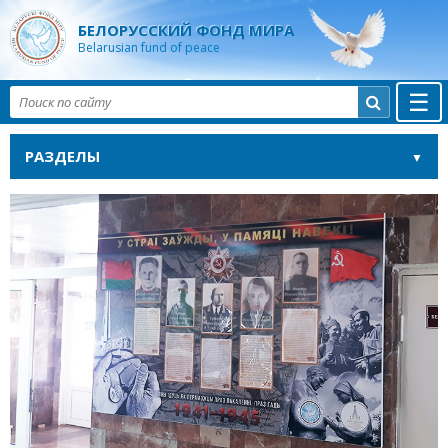
БЕЛОРУССКИЙ ФОНД МИРА
Belarusian fund of peace
☰

РАЗДЕЛЫ