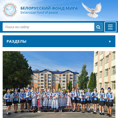
БЕЛОРУССКИЙ ФОНД МИРА
Belarusian fund of peace
☰

РАЗДЕЛЫ