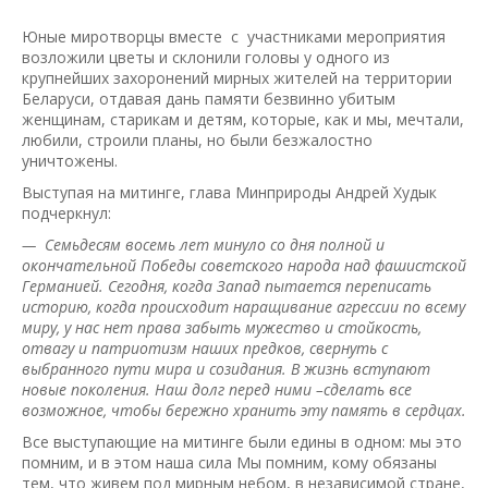
Юные миротворцы вместе с участниками мероприятия
возложили цветы и склонили головы у одного из
крупнейших захоронений мирных жителей на территории
Беларуси, отдавая дань памяти безвинно убитым
женщинам, старикам и детям, которые, как и мы, мечтали,
любили, строили планы, но были безжалостно
уничтожены.
Выступая на митинге, глава Минприроды Андрей Худык
подчеркнул:
— Семьдесям восемь лет минуло со дня полной и
окончательной Победы советского народа над фашистской
Германией. Сегодня, когда Запад пытается переписать
историю, когда происходит наращивание агрессии по всему
миру, у нас нет права забыть мужество и стойкость,
отвагу и патриотизм наших предков, свернуть с
выбранного пути мира и созидания. В жизнь вступают
новые поколения. Наш долг перед ними –сделать все
возможное, чтобы бережно хранить эту память в сердцах.
Все выступающие на митинге были едины в одном: мы это
помним, и в этом наша сила Мы помним, кому обязаны
тем, что живем под мирным небом, в независимой стране,