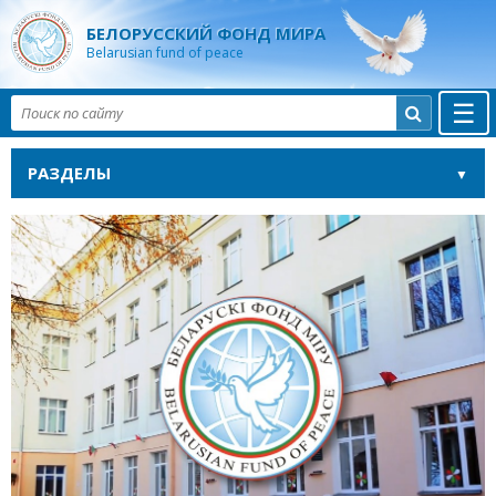
БЕЛОРУССКИЙ ФОНД МИРА
Belarusian fund of peace
☰

РАЗДЕЛЫ