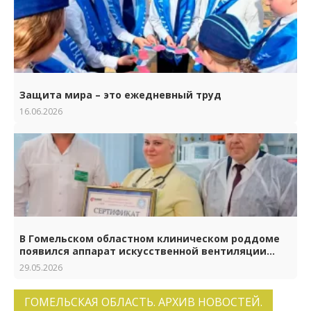
Защита мира – это ежедневный труд
16.06.2026
В Гомельском областном клиническом роддоме
появился аппарат искусственной вентиляции
лёгких нового поколения
29.05.2026
ГОМЕЛЬСКАЯ ОБЛАСТЬ. АРХИВ НОВОСТЕЙ.