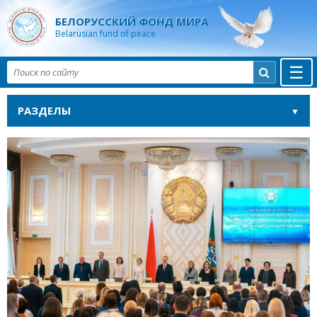
БЕЛОРУССКИЙ ФОНД МИРА
Belarusian fund of peace
☰

РАЗДЕЛЫ