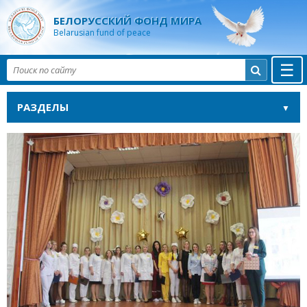
БЕЛОРУССКИЙ ФОНД МИРА
Belarusian fund of peace
☰

РАЗДЕЛЫ