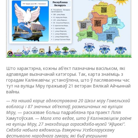
Што характэрна, кожны аб’ект пазначаны васільком, які
адпавядае вызначанай катэгорыі. Так, карта знаёміць з
горадам Калінкавічы: устаноўлена, што ў пасляваенны час
тут на вуліцы Міру пражываў 21 ветэран Вялікай Айчыннай
вайны.
— На нашай карце адлюстравана 20 Школ міру Гомельскай
вобласці і 87 значных аб’ектаў, размешчаных на вуліцах
Міру,
— расказвае больш падрабязна пра праект Лілія
Хамутоўская.
— Мала хто ведае, што ў Калінкавіцкім раёне
на вуліцы Міру, 27 знаходзіцца аграсядзіба-музей “Аўцюкі”.
Сядзіба набыла вядомасць дзякуючы Усебеларускаму
фестывалю народнага гумару, які быў упершыню