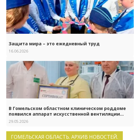
Защита мира – это ежедневный труд
16.06.2026
В Гомельском областном клиническом роддоме
появился аппарат искусственной вентиляции
лёгких нового поколения
29.05.2026
ГОМЕЛЬСКАЯ ОБЛАСТЬ. АРХИВ НОВОСТЕЙ.