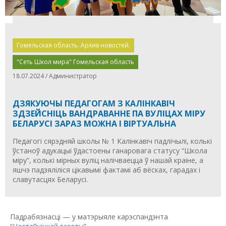
Гомельская область. Архив новостей.
"Сеть Школ мира" Гомельская область
18.07.2024 / Администратор
ДЗЯКУЮЧЫ ПЕДАГОГАМ З КАЛІНКАВІЧ
ЗДЗЕЙСНІЦЬ ВАНДРАВАННЕ ПА ВУЛІЦАХ МІРУ
БЕЛАРУСІ ЗАРАЗ МОЖНА І ВІРТУАЛЬНА
Педагогі сярэдняй школы № 1 Калінкавіч падлічылі, колькі
ўстаноў адукацыі ўдастоены ганаровага статусу “Школа
міру”, колькі мірных вуліц налічваецца ў нашай краіне, а
яшчэ падзяліліся цікавымі фактамі аб вёсках, гарадах і
славутасцях Беларусі.
Падрабязнасці — у матэрыяле карэспандэнта