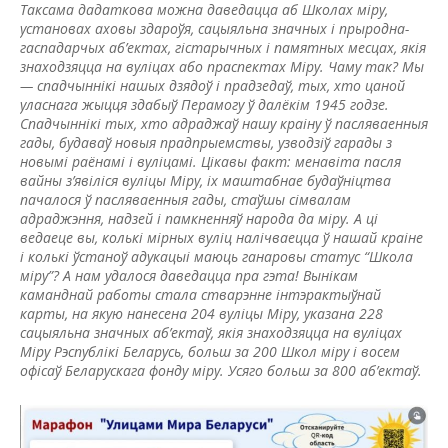
Таксама дадаткова можна даведацца аб Школах міру,
установах аховы здароўя, сацыяльна значных і прыродна-
гаспадарчых аб’ектах, гістарычных і памятных месцах, якія
знаходзяцца на вуліцах або праспектах Міру. Чаму так? Мы
— спадчыннікі нашых дзядоў і прадзедаў, тых, хто цаной
уласнага жыцця здабыў Перамогу ў далёкім 1945 годзе.
Спадчыннікі тых, хто адраджаў нашу краіну ў пасляваенныя
гады, будаваў новыя прадпрыемствы, узводзіў гарады з
новымі раёнамі і вуліцамі. Цікавы факт: менавіта пасля
вайны з’явіліся вуліцы Міру, іх маштабнае будаўніцтва
пачалося ў пасляваенныя гады, стаўшы сімвалам
адраджэння, надзей і памкненняў народа да міру. А ці
ведаеце вы, колькі мірных вуліц налічваецца ў нашай краіне
і колькі ўстаноў адукацыі маюць ганаровы статус “Школа
міру”? А нам удалося даведацца пра гэта! Вынікам
каманднай работы стала стварэнне інтэрактыўнай
карты, на якую нанесена 204 вуліцы Міру, указана 228
сацыяльна значных аб’ектаў, якія знаходзяцца на вуліцах
Міру Рэспублікі Беларусь, больш за 200 Школ міру і восем
офісаў Беларускага фонду міру. Усяго больш за 800 аб’ектаў.