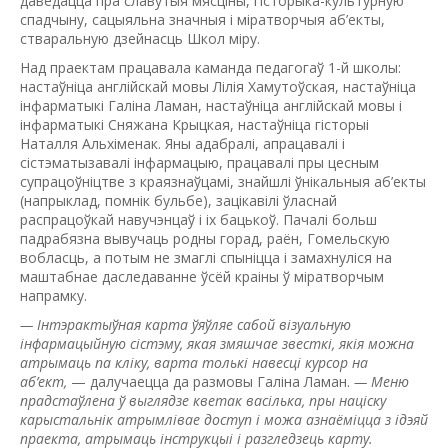
даведацца пра славутыя мясціны, гісторыка-культурную
спадчыну, сацыяльна значныя і міратворчыя аб’екты,
стваральную дзейнасць Школ міру.
Над праектам працавала каманда педагогаў 1-й школы:
настаўніца англійскай мовы Лілія Хамутоўская, настаўніца
інфарматыкі Галіна Ламан, настаўніца англійскай мовы і
інфарматыкі Сняжана Крыцкая, настаўніца гісторыі
Наталля Альхіменак. Яны адабралі, апрацавалі і
сістэматызавалі інфармацыю, працавалі пры цесным
супрацоўніцтве з краязнаўцамі, знайшлі ўнікальныя аб’екты
(напрыклад, помнік бульбе), зацікавілі ўласнай
распрацоўкай навучэнцаў і іх бацькоў. Пачалі больш
падрабязна вывучаць родны горад, раён, Гомельскую
вобласць, а потым не змаглі спыніцца і замахнуліся на
маштабнае даследаванне ўсёй краіны ў міратворчым
напрамку.
— Інтэрактыўная карта ўяўляе сабой візуальную
інфармацыйную сістэму, якая змяшчае звесткі, якія можна
атры­маць па кліку, варта толькі навесці курсор на
аб’ект,
— далучаецца да размовы Галіна Ламан.
— Меню
прадстаўлена ў выглядзе кветак васілька, пры націску
карыстальнік атрымлівае доступ і можа азнаёміцца з ідэяй
праекта, атрымаць інструкцыі і разгледзець карту.