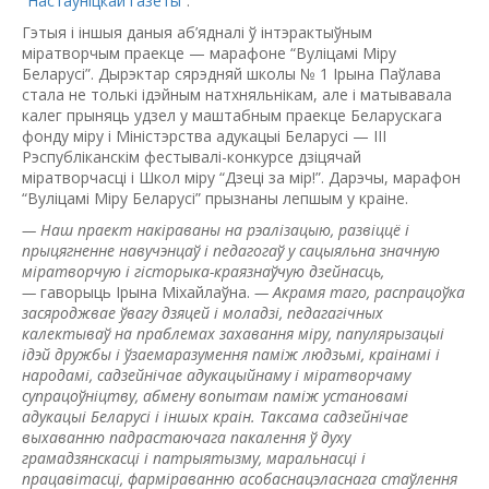
“
Настаўніцкай газеты
”.
Гэтыя і іншыя даныя аб’ядналі ў інтэр­актыўным
міратворчым праекце — марафоне “Вуліцамі Міру
Беларусі”. Дырэктар сярэдняй школы № 1 Ірына Паўлава
стала не толькі ідэйным натхняльнікам, але і матывавала
калег прыняць удзел у маштабным праекце Беларускага
фонду міру і Міністэрства адукацыі Беларусі — III
Рэспубліканскім фестывалі-конкурсе дзіцячай
міратворчасці і Школ міру “Дзеці за мір!”. Дарэчы, марафон
“Вуліцамі Міру Беларусі” прызнаны лепшым у краіне.
— Наш праект накіраваны на рэалізацыю, развіццё і
прыцягненне навучэнцаў і педагогаў у сацыяльна значную
міратворчую і гісторыка-краязнаўчую дзейнасць,
—
гаворыць Ірына Міхайлаўна.
— Акрамя таго, распрацоўка
засяроджвае ўвагу дзяцей і моладзі, педагагічных
калектываў на праб­лемах захавання міру, папулярызацыі
ідэй дружбы і ўзаемаразумення паміж людзь­мі, краінамі і
народамі, садзейнічае адукацыйнаму і міратворчаму
супрацоўніцтву, абмену вопытам паміж установамі
адукацыі Беларусі і іншых краін. Таксама садзейнічае
выхаванню падрастаючага пакалення ў духу
грамадзянскасці і патрыятызму, маральнасці і
працавітасці, фарміраванню асобаснацэласнага стаўлення