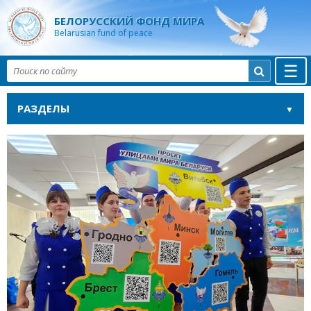
БЕЛОРУССКИЙ ФОНД МИРА
Belarusian fund of peace
☰

РАЗДЕЛЫ