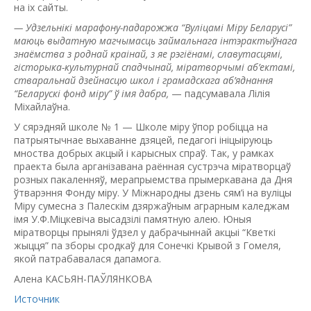
на іх сайты.
— Удзельнікі марафону-падарожжа “Вуліцамі Міру Беларусі”
маюць выдатную магчымасць займальнага інтэрактыўнага
знаёмства з роднай краінай, з яе рэгіёнамі, славутасцямі,
гісторыка-культурнай спадчынай, міратворчымі аб’ектамі,
стваральнай дзейнасцю школ і грамадскага аб’яднання
“Беларускі фонд міру” ў імя дабра,
— падсумавала Лілія
Міхайлаўна.
У сярэдняй школе № 1 — Школе міру ўпор робіцца на
патрыятычнае выхаванне дзяцей, педагогі ініцыіруюць
мноства добрых акцый і карысных спраў. Так, у рамках
праекта была арганізавана раённая сустрэча міратворцаў
розных пакаленняў, мерапрыемства прымеркавана да Дня
ўтварэння Фонду міру. У Міжнародны дзень сям’і на вуліцы
Міру сумесна з Палескім дзяржаўным аграрным кале­джам
імя У.Ф.Міцкевіча высадзілі памятную алею. Юныя
міратворцы прынялі ўдзел у дабрачыннай акцыі “Кветкі
жыцця” па зборы сродкаў для Сонечкі Крывой з Гомеля,
якой патрабавалася дапамога.
Алена КАСЬЯН-ПАЎЛЯНКОВА
Источник