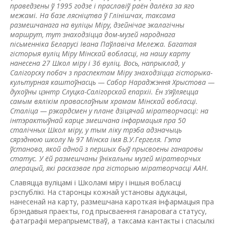
праведзены ў 1995 годзе і праславіў раён далёка за яго
межамі. На базе лясніцтва ў Глінішчах, таксама
размешчанага на вуліцы Міру, дзейнічае экалагічны
маршрут, тут знаходзіцца дом-музей народнага
пісьменніка Беларусі Івана Паўлавіча Мележа. Багатая
гісторыя вуліц Міру Мінскай вобласці, на нашу карту
нанесена 27 Школ міру і 36 вуліц. Вось, напрыклад, у
Салігорску побач з праспектам Міру знаходзіцца гісторыка-
культурная каштоўнасць — Сабор Нараджэння Хрыс­това —
духоўны цэнтр Слуцка-Салігорскай епархіі. Ён з’яўляецца
самым вялікім праваслаўным храмам Мінскай вобласці.
Сталіца — рэкардсмен у плане дзіцячай міратворчасці: на
інтэрактыўнай карце змешчана інфармацыя пра 50
сталічных Школ міру, у тым ліку трэба адзначыць
сярэднюю школу № 97 Мінска імя В.У.Гергеля. Гэта
ўстанова, якой адной з першых быў прысвоены ганаровы
статус. У ёй размешчаны ўнікальны музей міратворчых
аперацый, які расказвае пра гісторыю міратворчасці ААН.
Славяцца вуліцамі і Школамі міру і іншыя вобласці
рэспублікі. На старонцы кожнай установы адукацыі,
нанесенай на карту, размешчана кароткая інфармацыя пра
брэндавыя праекты, год прысваення ганаровага статусу,
фатаграфіі мерапрыемстваў, а таксама кантакты і спасылкі