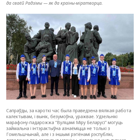
да сваёй Радзімы — як да краіны-міратворца.
Сапраўды, за кароткі час была праве­дзена вялікая работа
калектывам, і вынік, безумоўна, уражвае. Удзельнікі
марафону-падарожжа “Вуліцамі Міру Беларусі” могуць
займальна і інтэрактыўна азнаёміцца не толькі з
Гомельшчынай, але і з іншымі рэгіёнамі рэспублікі,