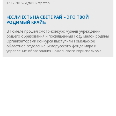
12.12.2018 / Администратор
«ЕСЛИ ЕСТЬ НА СВЕТЕ РАЙ – ЭТО ТВОЙ
РОДИМЫЙ КРАЙ!»
В Гомеле прошел смотр-конкурс музеев учреждений
общего образования и посвященный Году малой родины.
Организаторами конкурса выступили Гомельское
областное отделение Белорусского фонда мира и
управление образования Гомельского горисполкома.
Н
п
э
с
к
н
с
у
о
б