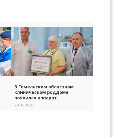
В Гомельском областном
клиническом роддоме
появился аппарат
искусственной вентиляции
29.05.2026
лёгких нового поколения