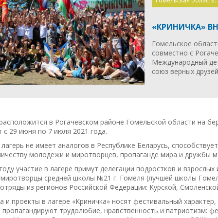
Гомельская область.
«КРИНИЧКА» ВН
Гомельское област
совместно с Рогач
Международный дет
союз верных друзей!
расположится в Рогачевском районе Гомельской области на бе
 с 29 июня по 7 июля 2021 года.
лагерь не имеет аналогов в Республике Беларусь, способствует
ничеству молодежи и миротворцев, пропаганде мира и дружбы м
году участие в лагере примут делегации подростков и взрослых
миротворцы средней школы №21 г. Гомеля (лучшей школы Гомель
отряды из регионов Российской Федерации: Курской, Смоленской
а и проекты в лагере «Криничка» носят фестивальный характер
 пропагандируют трудолюбие, нравственность и патриотизм: фе