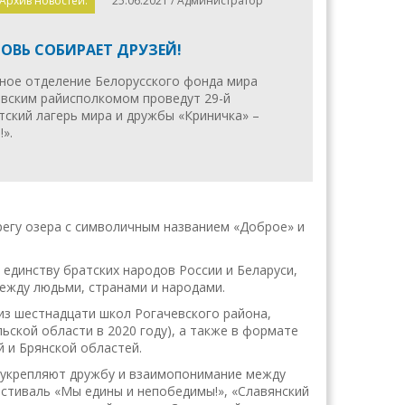
 Архив новостей.
25.06.2021 / Администратор
ОВЬ СОБИРАЕТ ДРУЗЕЙ!
ное отделение Белорусского фонда мира
евским райисполкомом проведут 29-й
ский лагерь мира и дружбы «Криничка» –
».
регу озера с символичным названием «Доброе» и
 единству братских народов России и Беларуси,
ежду людьми, странами и народами.
 из шестнадцати школ Рогачевского района,
ской области в 2020 году), а также в формате
 и Брянской областей.
, укрепляют дружбу и взаимопонимание между
стиваль «Мы едины и непобедимы!», «Славянский