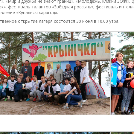
», «Мир и дружба не знают границ», «Молодёжь, кликни ЗОЖ!», 
к», фестиваль талантов «Звёздная россыпь», фестиваль интелл
вление «Купальскі карагод».
венное открытие лагеря состоится 30 июня в 10.00 утра.