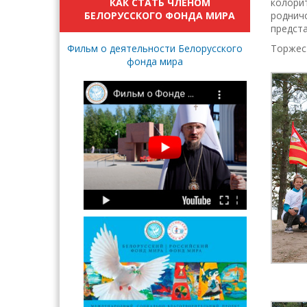
КАК СТАТЬ ЧЛЕНОМ
колорит
БЕЛОРУССКОГО ФОНДА МИРА
родничо
предста
Фильм о деятельности Белорусского
Торжест
фонда мира