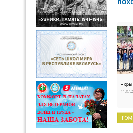
ПОХ
«Кры
11.07.
ГОМ