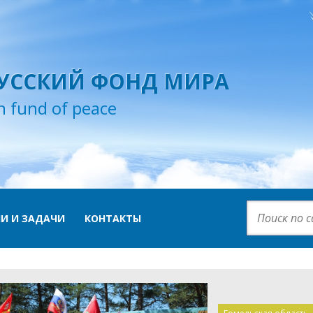
УССКИЙ ФОНД МИРА
n fund of peace
И И ЗАДАЧИ
КОНТАКТЫ