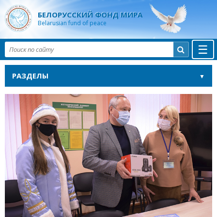
БЕЛОРУССКИЙ ФОНД МИРА
Belarusian fund of peace
☰

РАЗДЕЛЫ