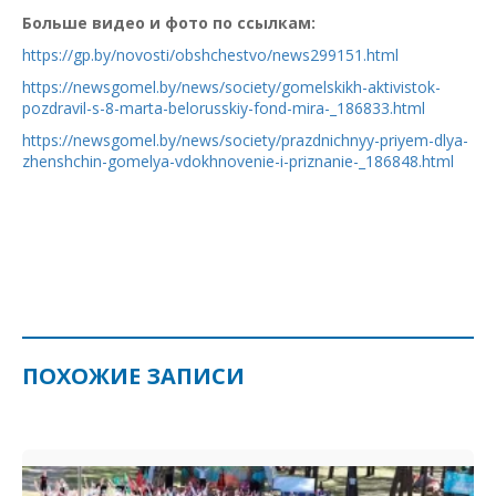
Больше видео и фото по ссылкам:
https://gp.by/novosti/obshchestvo/news299151.html
https://newsgomel.by/news/society/gomelskikh-aktivistok-
pozdravil-s-8-marta-belorusskiy-fond-mira-_186833.html
https://newsgomel.by/news/society/prazdnichnyy-priyem-dlya-
zhenshchin-gomelya-vdokhnovenie-i-priznanie-_186848.html
ПОХОЖИЕ ЗАПИСИ