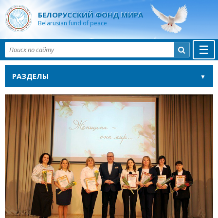
БЕЛОРУССКИЙ ФОНД МИРА
Belarusian fund of peace
☰

РАЗДЕЛЫ