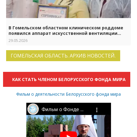
В Гомельском областном клиническом роддоме
появился аппарат искусственной вентиляции
лёгких нового поколения
29.05.2026
ГОМЕЛЬСКАЯ ОБЛАСТЬ. АРХИВ НОВОСТЕЙ.
КАК СТАТЬ ЧЛЕНОМ БЕЛОРУССКОГО ФОНДА МИРА
Фильм о деятельности Белорусского фонда мира