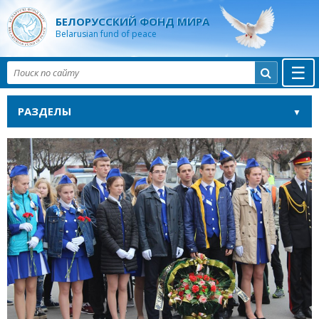
БЕЛОРУССКИЙ ФОНД МИРА
Belarusian fund of peace
☰

РАЗДЕЛЫ