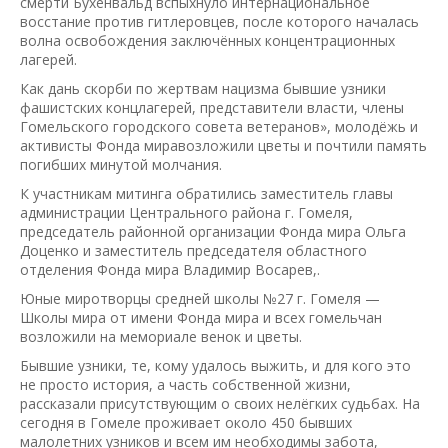
смерти Бухенвальд вспыхнуло интернациональное
восстание против гитлеровцев, после которого началась
волна освобождения заключённых концентрационных
лагерей.
Как дань скорби по жертвам нацизма бывшие узники
фашистских концлагерей, представители власти, члены
Гомельского городского совета ветеранов», молодёжь и
активисты Фонда миравозложили цветы и почтили память
погибших минутой молчания.
К участникам митинга обратились заместитель главы
администрации Центрального района г. Гомеля,
председатель районной организации Фонда мира Ольга
Доценко и заместитель председателя областного
отделения Фонда мира Владимир Восарев,.
Юные миротворцы средней школы №27 г. Гомеля —
Школы мира от имени Фонда мира и всех гомельчан
возложили на мемориале венок и цветы.
Бывшие узники, те, кому удалось выжить, и для кого это
не просто история, а часть собственной жизни,
рассказали присутствующим о своих нелёгких судьбах. На
сегодня в Гомеле проживает около 450 бывших
малолетних узников и всем им необходимы забота,