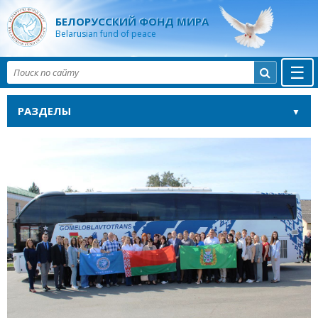
БЕЛОРУССКИЙ ФОНД МИРА
Belarusian fund of peace
☰

РАЗДЕЛЫ