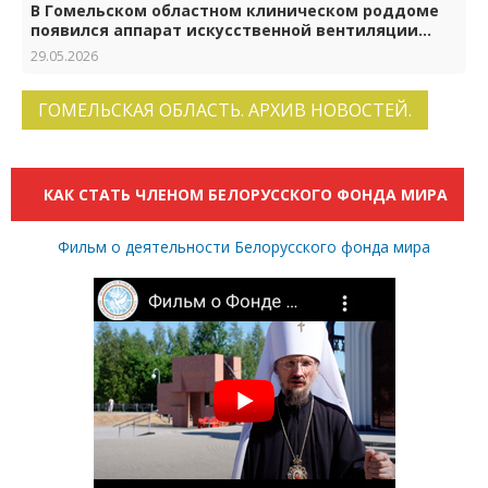
В Гомельском областном клиническом роддоме
появился аппарат искусственной вентиляции
лёгких нового поколения
29.05.2026
ГОМЕЛЬСКАЯ ОБЛАСТЬ. АРХИВ НОВОСТЕЙ.
КАК СТАТЬ ЧЛЕНОМ БЕЛОРУССКОГО ФОНДА МИРА
Фильм о деятельности Белорусского фонда мира