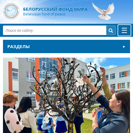
БЕЛОРУССКИЙ ФОНД МИРА
Belarusian fund of peace
☰

РАЗДЕЛЫ