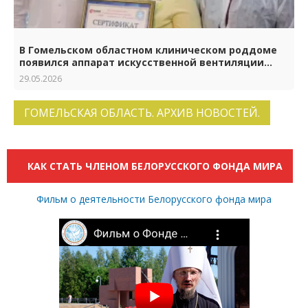
В Гомельском областном клиническом роддоме
появился аппарат искусственной вентиляции
лёгких нового поколения
29.05.2026
ГОМЕЛЬСКАЯ ОБЛАСТЬ. АРХИВ НОВОСТЕЙ.
КАК СТАТЬ ЧЛЕНОМ БЕЛОРУССКОГО ФОНДА МИРА
Фильм о деятельности Белорусского фонда мира