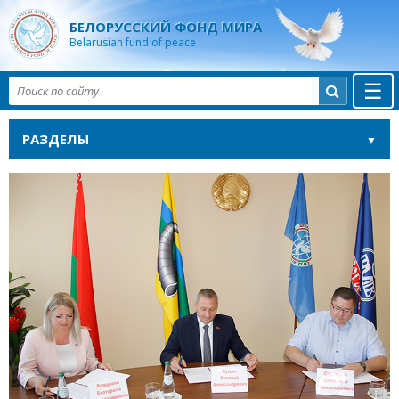
БЕЛОРУССКИЙ ФОНД МИРА
Belarusian fund of peace
☰

РАЗДЕЛЫ