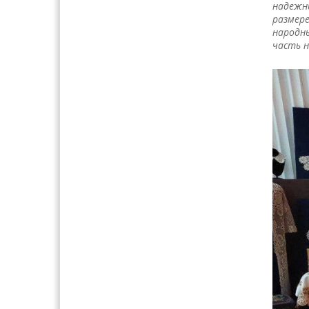
надежн
размере
народн
часть н