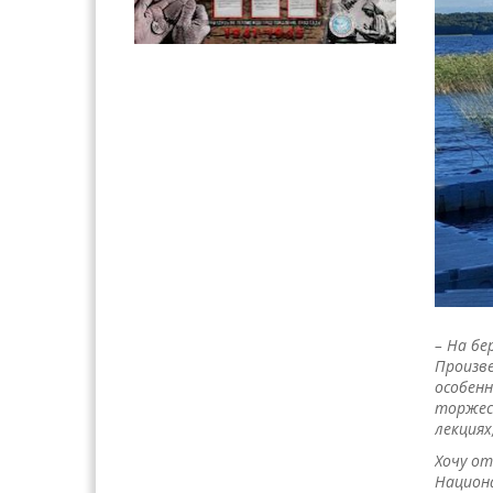
– На бе
Произве
особенн
торжест
лекциях
Хочу от
Национа