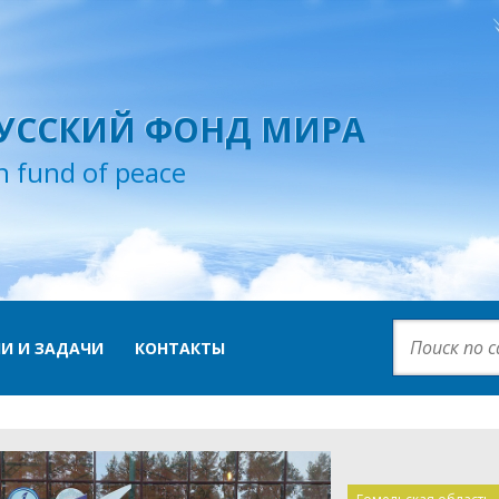
УССКИЙ ФОНД МИРА
n fund of peace
И И ЗАДАЧИ
КОНТАКТЫ