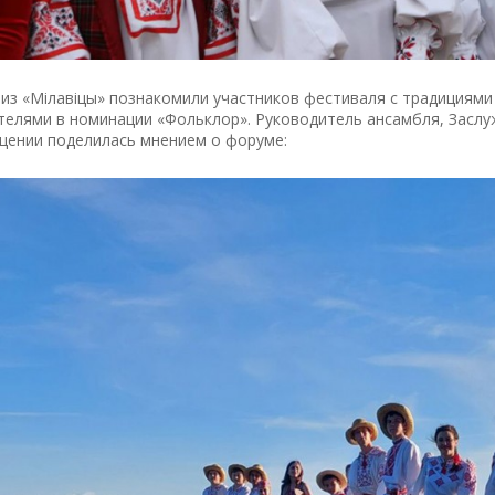
из «Мілавіцы» познакомили участников фестиваля с традициями
телями в номинации «Фольклор». Руководитель ансамбля, Засл
щении поделилась мнением о форуме: