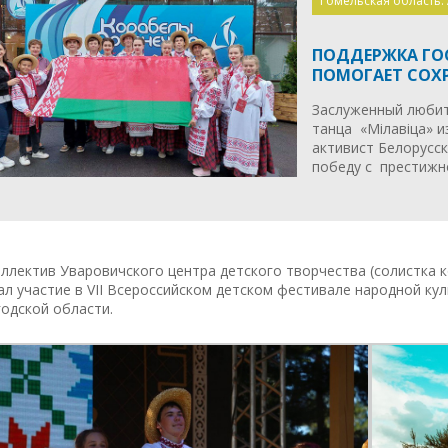
Гомельская область.
ПОДДЕРЖКА ГО
ПОМОГАЕТ СОХ
Заслуженный любит
танца «Мілавіца» и
активист Белорусс
победу с престижно
ллектив Уваровичского центра детского творчества (солистка 
л участие в VII Всероссийском детском фестивале народной ку
одской области.