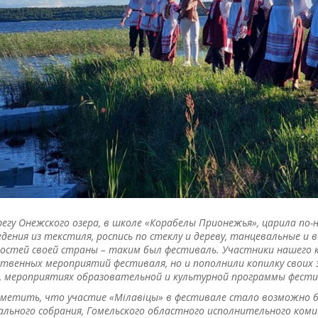
регу Онежского озера, в школе «Корабелы Прионежья», царила по
дения из текстиля, роспись по стеклу и дереву, танцевальные и
остей своей страны – таким был фестиваль. Участники нашего 
венных мероприятий фестиваля, но и пополнили копилку своих зн
, мероприятиях образовательной и культурной программы фести
метить, что участие «Мілавіцы» в фестивале стало возможно б
льного собрания, Гомельского областного исполнительного ком