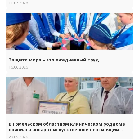
11.07.2026
Защита мира – это ежедневный труд
16.06.2026
В Гомельском областном клиническом роддоме
появился аппарат искусственной вентиляции
лёгких нового поколения
29.05.2026