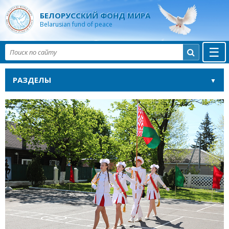
БЕЛОРУССКИЙ ФОНД МИРА
Belarusian fund of peace
☰

РАЗДЕЛЫ