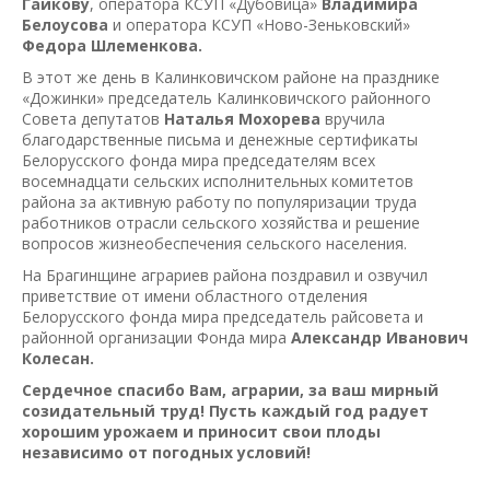
Гайкову
, оператора КСУП «Дубовица»
Владимира
Белоусова
и оператора КСУП «Ново-Зеньковский»
Федора Шлеменкова.
В этот же день в Калинковичском районе на празднике
«Дожинки» председатель Калинковичского районного
Совета депутатов
Наталья Мохорева
вручила
благодарственные письма и денежные сертификаты
Белорусского фонда мира председателям всех
восемнадцати сельских исполнительных комитетов
района за активную работу по популяризации труда
работников отрасли сельского хозяйства и решение
вопросов жизнеобеспечения сельского населения.
На Брагинщине аграриев района поздравил и озвучил
приветствие от имени областного отделения
Белорусского фонда мира председатель райсовета и
районной организации Фонда мира
Александр Иванович
Колесан.
Сердечное спасибо Вам, аграрии, за ваш мирный
созидательный труд!
П
усть каждый год радует
хорошим урожаем
и
приносит свои плоды
независимо от погодных условий
!