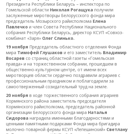
Президента Республики Беларусь – инспектора по
Гомельской области
Николая Рогащука
получили
заслуженные миротворцы Белорусского фонда мира
председатель Мозырского райисполкома
Елена
Павлечко
и член Совета Республики Национального
собрания Республики Беларусь, директор КСУП «Совхоз-
комбинат «Заря»
Олег Слинько.
19 ноября
Председатель областного отделения Фонда
мира
Тимофей Глушаков
и его заместитель
Владимир
Восарев
со страниц областной газеты «Гомельская
правда» и на торжественном собрании, прошедшем в
общественно-культурном центре, от имени всех
миротворцев области сердечно поздравили аграриев с
профессиональным праздником и поблагодарили за
самоотверженный созидательный труд на земле.
20 ноября
в ходе торжественного собрания аграриев
Кормянского района заместитель председателя
Кормянского райисполкома, председатель районной
организации Белорусского фонда мира
Наталья
Сидорова
наградила именными благодарностями и
ценными памятными подарками Фонда мира бригадира
молочно-товарной фермы КСУП «Лепешинский»
Светлану