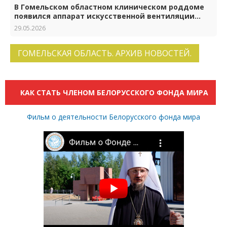
В Гомельском областном клиническом роддоме
появился аппарат искусственной вентиляции
лёгких нового поколения
29.05.2026
ГОМЕЛЬСКАЯ ОБЛАСТЬ. АРХИВ НОВОСТЕЙ.
КАК СТАТЬ ЧЛЕНОМ БЕЛОРУССКОГО ФОНДА МИРА
Фильм о деятельности Белорусского фонда мира