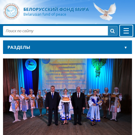
БЕЛОРУССКИЙ ФОНД МИРА
Belarusian fund of peace
☰

РАЗДЕЛЫ