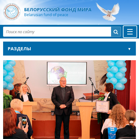
БЕЛОРУССКИЙ ФОНД МИРА
Belarusian fund of peace
☰

РАЗДЕЛЫ