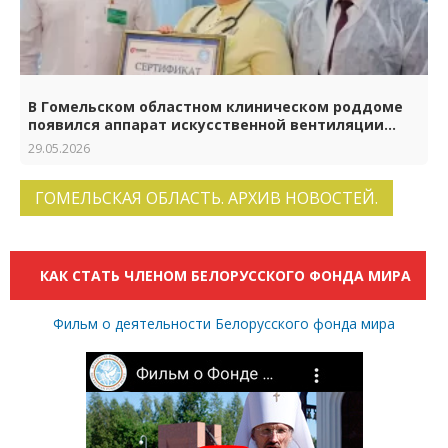
В Гомельском областном клиническом роддоме
появился аппарат искусственной вентиляции
лёгких нового поколения
29.05.2026
ГОМЕЛЬСКАЯ ОБЛАСТЬ. АРХИВ НОВОСТЕЙ.
КАК СТАТЬ ЧЛЕНОМ БЕЛОРУССКОГО ФОНДА МИРА
Фильм о деятельности Белорусского фонда мира