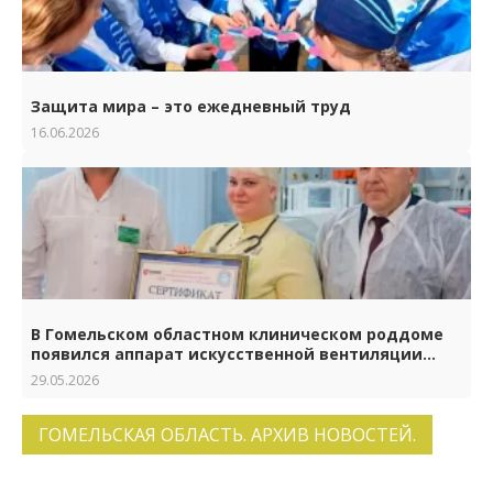
Защита мира – это ежедневный труд
16.06.2026
В Гомельском областном клиническом роддоме
появился аппарат искусственной вентиляции
лёгких нового поколения
29.05.2026
ГОМЕЛЬСКАЯ ОБЛАСТЬ. АРХИВ НОВОСТЕЙ.