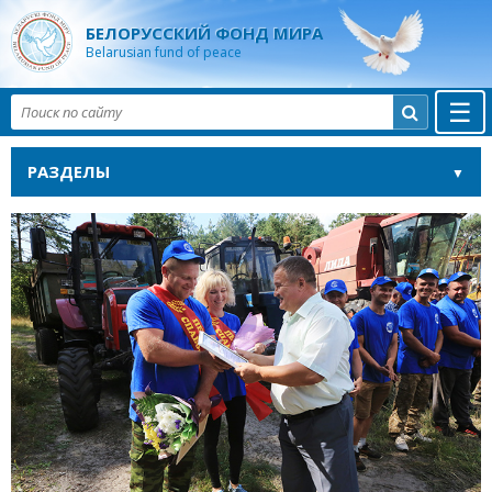
БЕЛОРУССКИЙ ФОНД МИРА
Belarusian fund of peace
☰

РАЗДЕЛЫ