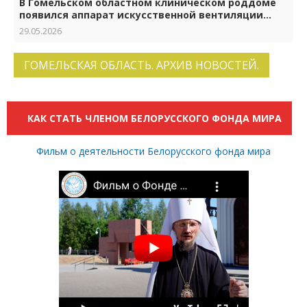
В Гомельском областном клиническом роддоме
появился аппарат искусственной вентиляции
лёгких нового поколения
29.05.2026
ГОМЕЛЬСКАЯ ОБЛАСТЬ. АРХИВ НОВОСТЕЙ.
КАК СТАТЬ ЧЛЕНОМ БЕЛОРУССКОГО ФОНДА МИРА
Фильм о деятельности Белорусского фонда мира