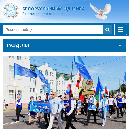
БЕЛОРУССКИЙ ФОНД МИРА
Belarusian fund of peace
☰

РАЗДЕЛЫ