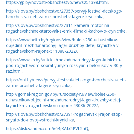
https://gp.by/novosti/obshchestvo/news251398.html
,
http://slova.by/obshchestvo/27357-pervyj-festival-detskogo-
tvorchestva-deti-za-mir-proshel-v-lagere-krynichka
,
http://slova.by/obshchestvo/27311-kamera-motor-na-
rogachevshchine-startovali-s-emki-filma-9-kadrov-o-krynichke
,
https://www.belta.by/regions/view/bolee-250-uchastnikov-
objedinil-mezhdunarodnyj-lager-druzhby-detej-krynichka-v-
rogachevskom-rajone-511088-2022/
,
https://www.sb.by/articles/mezhdunarodnyy-lager-krinichka-
pod-rogachevom-sobral-yunykh-rossiyan-i-belorusov-v-30-y-
raz.html
,
https://ont.by/news/pervyj-festival-detskogo-tvorchestva-deti-
za-mir-proshel-v-lagere-krynichka
,
http://gomel-region.gov.by/ru/society-ru/view/bolee-250-
uchastnikov-objedinil-mezhdunarodnyj-lager-druzhby-detej-
krynichka-v-rogachevskom-rajone-43036-2022/
,
http://slova.by/obshchestvo/27391-rogachevskij-rajon-stop-
snyato-do-novoj-vstrechi-krynichka
,
https://disk.yandex.com/i/04jKAfx5PVL5nQ
,