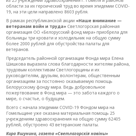
из 25 учреждений здравоохранения г. Гомеля и районов
области за их героический труд во время эпидемии COVID-
19, на эти цели направлено 8603 рубля.
В рамках республиканской акции
«Наше внимание —
ветеранам войн и труда»
Светлогорская районная
организация ОО «Белорусский фонд мира» приобрела для
больницы три кровати и холодильник на общую сумму
более 2000 рублей для обустройства палаты для
ветеранов.
Председатель районной организации Фонда мира Елена
Шишкова выразила слова благодарности жителям района,
трудовым коллективам Светлогорщины и их
руководителям, друзьям, волонтерам, общественным
организациям за постоянно оказываемую помощь
Белорусскому фонду мира. Ведь добровольное
пожертвование в Фонд мира — это забота каждого о
мире, о счастье, о будущем.
Всего с начала эпидемии COVID-19 Фондом мира на
Гомельщине уже оказана материальная помощь 25
учреждениям здравоохранения на общую сумму 62405
рублей, обустроено 43 ветеранские палаты.
Кира Яшунина, газета «Светлагорскiя навiны»