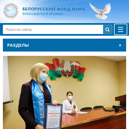
БЕЛОРУССКИЙ ФОНД МИРА
Belarusian fund of peace
☰

РАЗДЕЛЫ