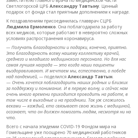
заместителю главного врача по медицинской части
Светлогорской ЦРБ
Александру Тавтыну
. Ценный
подарок от фонда стал приятным дополнением к награде.
К поздравлениям присоединилась главврач СЦРБ
Людмила Ермоленко
. Она поблагодарила за работу
всех медиков, которые работают в невероятно сложных
условиях распространения коронавируса.
— Получать благодарности и подарки, конечно, приятно.
Это благодарность всему нашему коллективу врачей,
среднего и младшего медицинского персонала. Но для нас
самая лучшая награда — это когда наши пациенты
выздоравливают. И мечтаем мы, естественно, о победе
над пандемией, —
поделился
Александр Тавтын
.
—
Очень хочется поблагодарить наших родных и близких
за поддержку и понимание. И в первую волну, и сейчас нам
очень много времени приходится проводить на работе, в
том числе в выходные и на праздники. Так уж сложилось
веками — каждый, кто связывает свою жизнь с медициной,
осознает, что он должен помогать людям, несмотря ни на
что.
Всего с начала эпидемии COVID-19 Фондом мира на
Гомельщине уже поощрено 70 медицинский работников