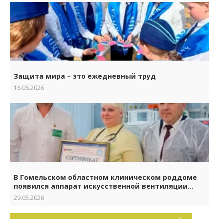
Защита мира – это ежедневный труд
16.06.2026
В Гомельском областном клиническом роддоме
появился аппарат искусственной вентиляции
лёгких нового поколения
29.05.2026