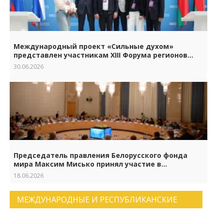
Международный проект «Сильные духом»
представлен участникам XIII Форума регионов
Беларуси и России
30.06.2026
Председатель правления Белорусского фонда
мира Максим Мисько принял участие в
торжествах по случаю 65-летия Российского
18.06.2026
фонда мира
МЕЖДУНАРОДНЫЕ И РЕСПУБЛИКАНСКИЕ