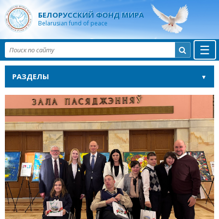
БЕЛОРУССКИЙ ФОНД МИРА
Belarusian fund of peace
☰

РАЗДЕЛЫ