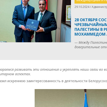
Международные и Рес
29.10.2024 / Админист
28 ОКТЯБРЯ СО
ЧРЕЗВЫЧАЙНЫ
ПАЛЕСТИНЫ В Р
МОХАММЕДОМ 
— Между Палестино
доверительные отн
араемся развивать эти отношения и укреплять наши связи во вс
итарном аспектах.
азил искреннюю заинтересованность в деятельности Белорусско