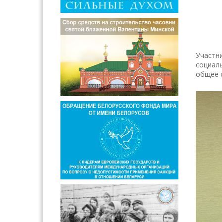
Участн
социал
общее 