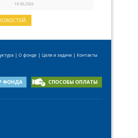
участие в торжествах по
18.06.2026
случаю 65-летия Российского
фонда мира
НОВОСТЕЙ.
уктура
О фонде
Цели и задачи
Контакты
Р ФОНДА
СПОСОБЫ ОПЛАТЫ